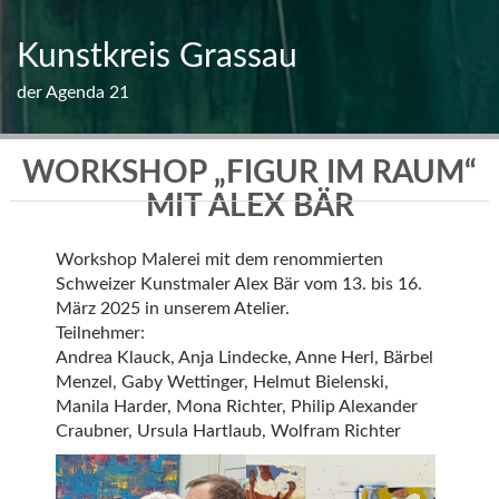
Skip
to
Kunstkreis Grassau
content
der Agenda 21
WORKSHOP „FIGUR IM RAUM“
MIT ALEX BÄR
Workshop Malerei mit dem renommierten
Schweizer Kunstmaler Alex Bär vom 13. bis 16.
März 2025 in unserem Atelier.
Teilnehmer:
Andrea Klauck, Anja Lindecke, Anne Herl, Bärbel
Menzel, Gaby Wettinger, Helmut Bielenski,
Manila Harder, Mona Richter, Philip Alexander
Craubner, Ursula Hartlaub, Wolfram Richter